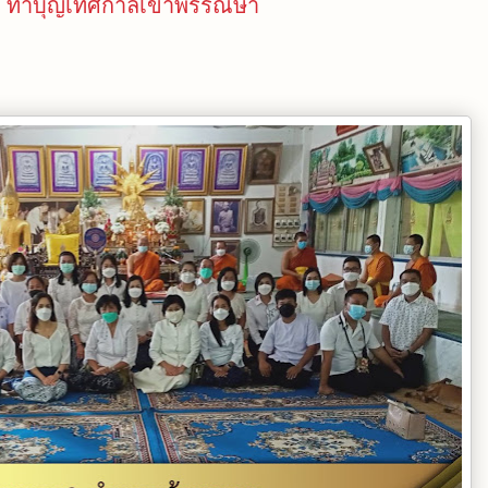
า) ทำบุญเทศกาลเข้าพรรณษา